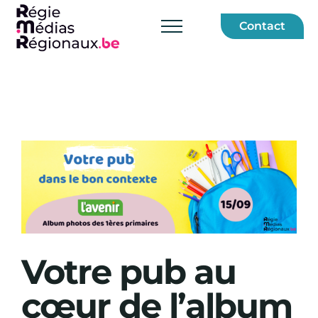
Skip
Contact
to
content
View
Larger
Image
Votre pub au
cœur de l’album