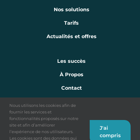
Nos solutions
Tarifs
Actualités et offres
Les succès
À Propos
Contact
Nous utilisons les cookies afin de
fournir les services et
fonctionnalités proposés sur notre
site et afin d’améliorer
J'ai
l’expérience de nos utilisateurs.
Conditions Générales de Vente
-
Vie Privée
-
Cookies
- Route
compris
de Hannut, 38 - 5004 Bouge © 2021 Éditions de L'Avenir Presse
Les cookies sont des données qui