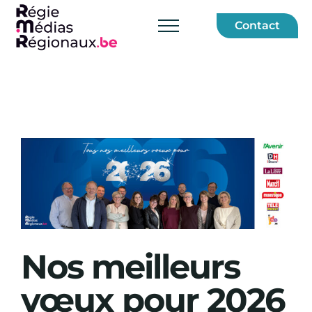
Skip
Contact
to
content
View
Larger
Image
Nos meilleurs
vœux pour 2026