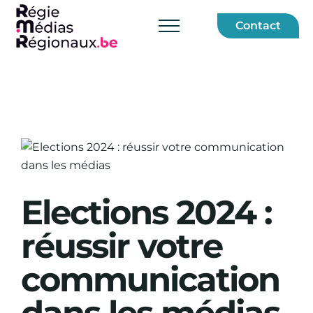
Skip
Contact
to
content
View
Larger
Image
Elections 2024 :
réussir votre
communication